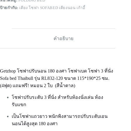
หมวดหมู่:
FOLDING BED
ป้ายกำกับ:
เตียง โซฟา SOFABED เตียงนอน เก้าอี้
คำอธิบาย
Getzhop โซฟาปรับนอน 180 องศา โซฟาเบด โซฟา 3 ที่นั่ง
Sofa bed Thaibull รุ่น RL832-120 ขนาด 115*190*25 ซม.
(4ฟุต) แถมฟรี! หมอน 2 ใบ (สีน้ำตาล)
โซฟาปรับระดับ 3 ที่นั่ง สำหรับห้องนั่งเล่น ห้อง
รับแขก
เป็นโซฟาแถวยาว พนักพิงสามารถปรับระดับเอน
นอนได้สูงสุด 180 องศา