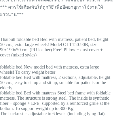
*** ควรใช้เตียงพับให้ถูกวิธี เพื่อยืดอายุการใช้งานให้
ยาวนาน***
Thaibull foldable bed Bed with mattress, patient bed, height
50 cm., extra large wheels! Model OLT150-90B, size
90x190x50 cm. (PU leather) Free! Pillow + dust cover +
cover (mixed styles)
foldable bed New model bed with mattress, extra large
wheels! To carry weight better
foldable bed Bed with mattress, 2 sections, adjustable, height
50 cm., easy to sit up and sit up, suitable for patients or the
elderly.
foldable bed Bed with mattress Steel bed frame with foldable
mattress. The structure is strong steel. The inside is synthetic
fiber + sponge + EPE, supported by a reinforced grille at the
bottom. To support weight up to 300 Kg.
The backrest is adjustable to 6 levels (including lying flat).