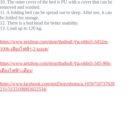
10. The outer cover of the bed is PU with a cover that can be
removed and washed.
11. A folding bed can be spread out to sleep. After use, it can
be folded for storage.
12. There is a bed head for better usability.
13. Load up to 120 kg.
https://www.getzhop.com/shop/thaibull-รุ่น-oltlm5-3452m-
100b-เตียงไฟฟ้า-2-มอเต/
https://www.getzhop.com/shop/thaibull-รุ่น-oltlm5-345-90b-
เตียงไฟฟ้า-เตียง/
https://www.facebook.com/getZhop/photos/a.1659718737628
231/3133108893622534/