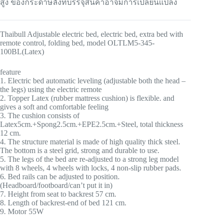
สูง ของกระดาษลังที่บรรจุสินค้าอาจมีการเปลี่ยนแปลง
Thaibull Adjustable electric bed, electric bed, extra bed with
remote control, folding bed, model OLTLM5-345-
100BL(Latex)
feature
1. Electric bed automatic leveling (adjustable both the head –
the legs) using the electric remote
2. Topper Latex (rubber mattress cushion) is flexible. and
gives a soft and comfortable feeling
3. The cushion consists of
Latex5cm.+Spong2.5cm.+EPE2.5cm.+Steel, total thickness
12 cm.
4. The structure material is made of high quality thick steel.
The bottom is a steel grid, strong and durable to use.
5. The legs of the bed are re-adjusted to a strong leg model
with 8 wheels, 4 wheels with locks, 4 non-slip rubber pads.
6. Bed rails can be adjusted to position.
(Headboard/footboard/can’t put it in)
7. Height from seat to backrest 57 cm.
8. Length of backrest-end of bed 121 cm.
9. Motor 55W