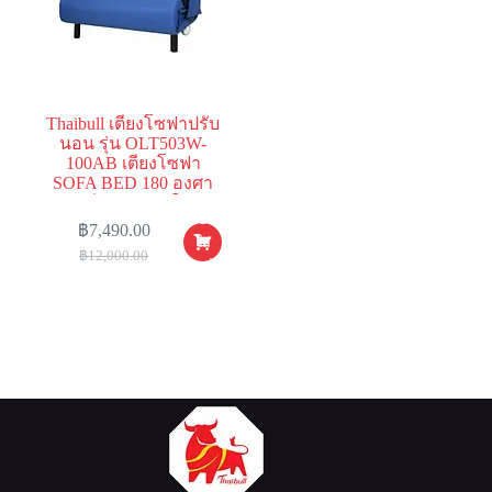
Thaibull เตียงโซฟาปรับ
นอน รุ่น OLT503W-
100AB เตียงโซฟา
SOFA BED 180 องศา
ฟรี! หมอน 2 ใบ
หยิบ
฿
7,490.00
ใส่
฿
12,000.00
ตะกร้า