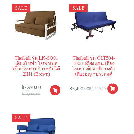
SALE
SALE
Thaibull รุ่น LK-SQ01
Thaibull รุ่น OLT504-
เตียงโซฟา โซฟาเบด
100B เตียงนอน เตียง
เตียงโซฟาปรับระดับได้
โซฟา เตียงปรับระดับ
2IN1 (Brown)
เตียงอเนกประสงค์
โซฟานั่ง เตียงพับ
หยิบ
หยิบ
Folding bed 3IN1
฿
7,990.00
฿
6,490.00
ใส่
฿
9,000.00
ใส่
สีน้ำเงิน
฿
12,000.00
ตะกร้า
ตะกร้า
SALE